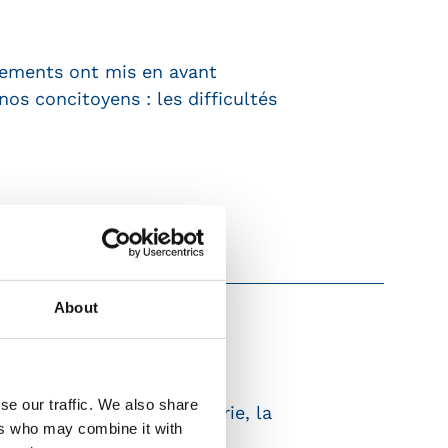
inements ont mis en avant
os concitoyens : les difficultés
About
8ème rencontre Emploi et
se our traffic. We also share
 Commerce et de l'Industrie, la
ers who may combine it with