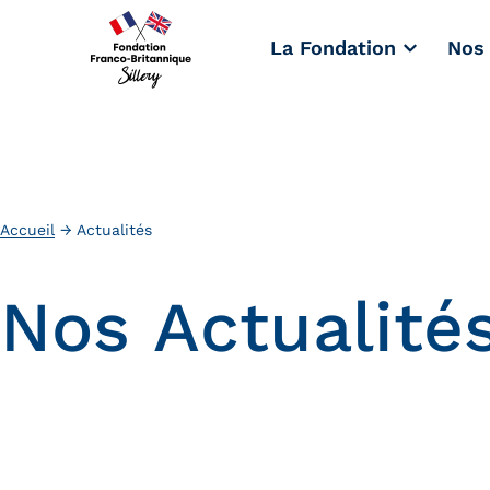
La Fondation
Nos 
Accueil
→
Actualités
N
o
s
A
c
t
u
a
l
i
t
é