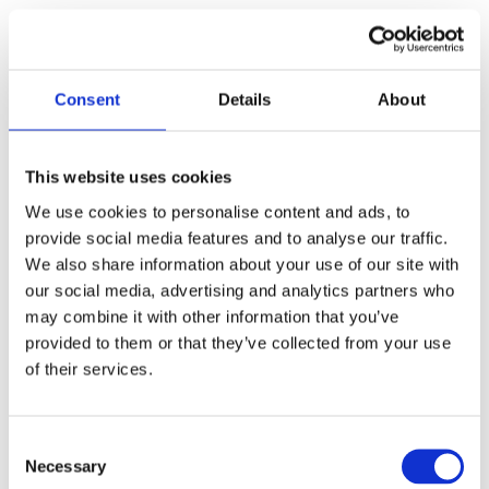
2 rue de Charaintru
91360 Épinay-sur-Orge
Quel que soit votre choix, nous vous
Consent
Details
About
adresserons un reçu fiscal qui vous permettra
de bénéficier de la déduction fiscale à laquelle
This website uses cookies
vous pouvez prétendre.
We use cookies to personalise content and ads, to
provide social media features and to analyse our traffic.
We also share information about your use of our site with
○ Vous êtes un particulier
our social media, advertising and analytics partners who
may combine it with other information that you’ve
• Assujetti à l’Impôt sur le Revenu :
provided to them or that they’ve collected from your use
of their services.
66% de votre don sont déductibles
dans la
limite de 20% de votre revenu imposable.
Consent
L’excédent est reportable sur les 5 années
Necessary
Selection
suivantes dans les mêmes conditions.