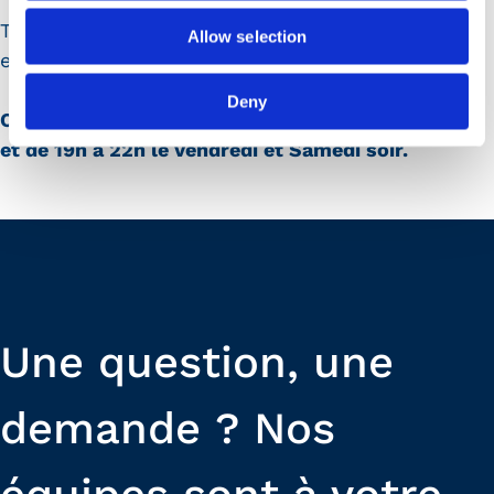
Tel : +33 (0)1 69 79 36 28
Allow selection
email:
latabledesillery@ffbs-sillery.com
Deny
Ouvert du Mardi au Vendredi de 12h00 à 13h45
et de 19h à 22h le Vendredi et Samedi soir.
Une question, une
demande ? Nos