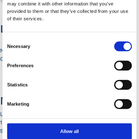
may combine it with other information that you’ve
provided to them or that they’ve collected from your use
of their services.
Les avis
Consent
Necessary
Selection
Nous sommes très fiers d’être bien noté sur
Google.
Preferences
Statistics
Nous trouver
Marketing
La Table de Sillery
10 rue de Charaintru
91360 Épinay-sur-Orge
Allow all