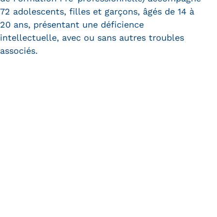
72 adolescents, filles et garçons, âgés de 14 à
20 ans, présentant une déficience
intellectuelle, avec ou sans autres troubles
associés.
Avoir une notification d’orientation de la
CDAPH vers un IME catégorie “XXIV DI”
(Déficience Intellectuelle)..
Vous devez adresser à l'IME un
dossier unique
de demande d'admission
par courrier et y
joindre une copie de la notification MDPH.
Un courrier accusant réception vous est envoyé
sous 15 jours. Sous réserve d'une place