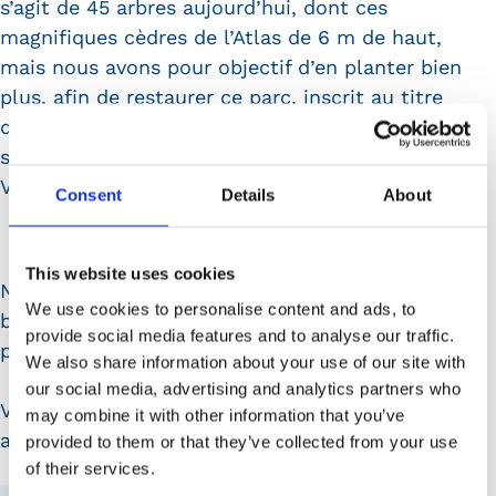
s’agit de 45 arbres aujourd’hui, dont ces
magnifiques cèdres de l’Atlas de 6 m de haut,
mais nous avons pour objectif d’en planter bien
plus, afin de restaurer ce parc, inscrit au titre
des monuments historiques, dans l’esprit de
son créateur entre 1837 et 1880; Louis-Sulpice
Varé.
Consent
Details
About
This website uses cookies
N’hésitez pas à faire appel à nous pour vos
We use cookies to personalise content and ads, to
besoins en espaces verts ou à
faire des dons
provide social media features and to analyse our traffic.
pour la restauration du parc !
We also share information about your use of our site with
our social media, advertising and analytics partners who
Voici des images de nos équipes en plein
may combine it with other information that you’ve
action !
provided to them or that they’ve collected from your use
of their services.