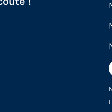
coute !
N
L