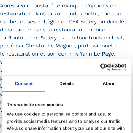
Après avoir constaté le manque d’options de
restauration dans la zone industrielle, Laëtitia
Caubet et ses collègue de l’EA Sillery on décidé
de se lancer dans la restauration mobile.
La Roulotte de Sillery est un foodtruck inclusif,
porté par Christophe Maguet, professionnel de
le restauration et son commis Yann Le Page,
salarié en situation de handicap de l’EA Sillery.
Le Foodtruck propose une vaste sélection de
plats et de spécialités : burgers, pâtes, poke
Consent
Details
About
bowl, makis revisités, gambas, etc… mais aussi
de délicieux desserts comme la tarte au citron
meringuée.
This website uses cookies
Vous pouvez les retrouvez sur leur page
We use cookies to personalise content and ads, to
facebook :
provide social media features and to analyse our traffic.
https://www.facebook.com/roulotte.sillery/
We also share information about your use of our site with