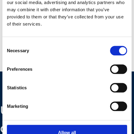
our social media, advertising and analytics partners who
may combine it with other information that you’ve
provided to them or that they’ve collected from your use
of their services.
Consent
Necessary
Selection
Preferences
Statistics
Une question, une
Marketing
demande ? Nos
Allow all