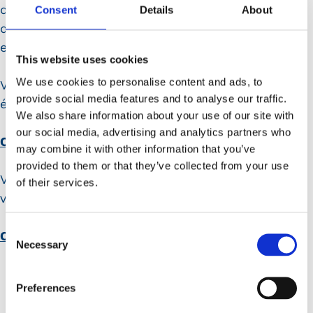
dérouleront du mercredi 21 janvier au
Consent
Details
About
dimanche 25 janvier 2026 sur le thème « Villes
et campagnes ».
This website uses cookies
We use cookies to personalise content and ads, to
Vous souhaitez plus d’information sur cet
provide social media features and to analyse our traffic.
évènement culturel d’ampleur national :
We also share information about your use of our site with
our social media, advertising and analytics partners who
Cliquez ici
may combine it with other information that you’ve
provided to them or that they’ve collected from your use
Vous trouverez des évènements à côté de chez
of their services.
vous grâce au programme mis en ligne :
Consent
Cliquez ici
Necessary
Selection
Preferences