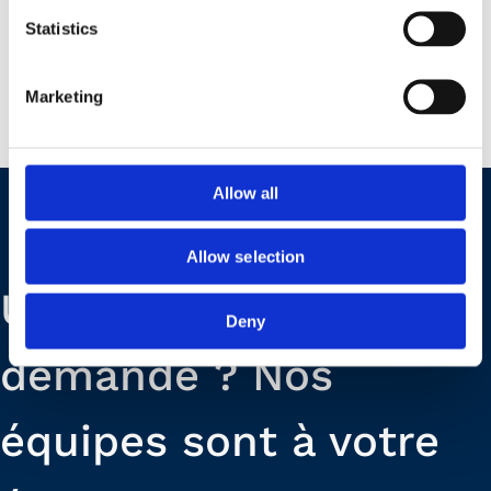
Statistics
Marketing
Allow all
Allow selection
Une question, une
Deny
demande ? Nos
équipes sont à votre