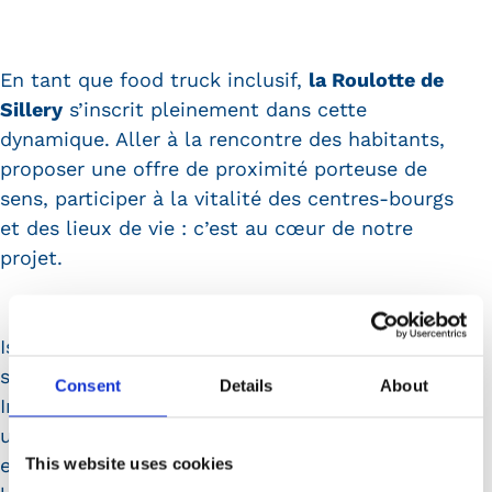
En tant que food truck inclusif,
la Roulotte de
Sillery
s’inscrit pleinement dans cette
dynamique. Aller à la rencontre des habitants,
proposer une offre de proximité porteuse de
sens, participer à la vitalité des centres-bourgs
et des lieux de vie : c’est au cœur de notre
projet.
Issu d’une démarche d’innovation territoriale et
soutenu par le programme TIMS, Territoires
Consent
Details
About
Inclusion Mobilité Sobriété, ce catalogue est
un document pionnier pour la reconnaissance
et le développement de l’itinérance comme
This website uses cookies