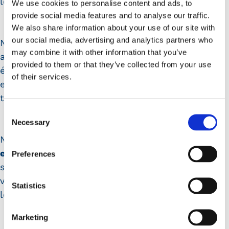
levier d’attractivité et de cohésion sociale.
We use cookies to personalise content and ads, to
provide social media features and to analyse our traffic.
We also share information about your use of our site with
our social media, advertising and analytics partners who
Nous sommes fiers de faire partie de cette
may combine it with other information that you’ve
aventure collective et de contribuer, à notre
provided to them or that they’ve collected from your use
échelle, à une itinérance inclusive, humaine et
of their services.
engagée, au service des habitants et des
territoires.
Consent
Necessary
Selection
N’hésitez pas à nous contacter par email :
ea.sillery-quimper@ffbs-sillery.com
si vous
Preferences
souhaitez accueillir la Roulotte de Sillery sur
votre commune, lors d’un événement ou dans
Statistics
le cadre d’un projet local
Marketing