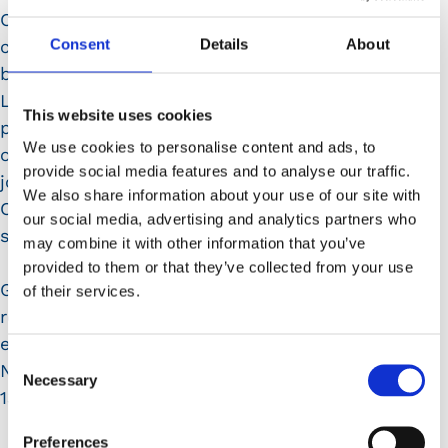
C’est grâce à votre engagement collectif que
Consent
Details
About
cette 12e édition du Jumbo Run a été une si
belle réussite.
Les sourires des participants, des
This website uses cookies
professionnels, des bénévoles et des pilotes
We use cookies to personalise content and ads, to
ont été notre plus belle récompense. Cette
provide social media features and to analyse our traffic.
journée incarne parfaitement la devise de
We also share information about your use of our site with
CHEMEA : « La force du lien associatif au
our social media, advertising and analytics partners who
service du handicap. »
may combine it with other information that you’ve
provided to them or that they’ve collected from your use
Grâce à vous toutes et tous, cette journée
of their services.
restera un souvenir fort, empreint d’humanité
et de solidarité.
Consent
Nous avons déjà hâte de préparer ensemble la
Necessary
Selection
13e édition du Jumbo Run !
Preferences