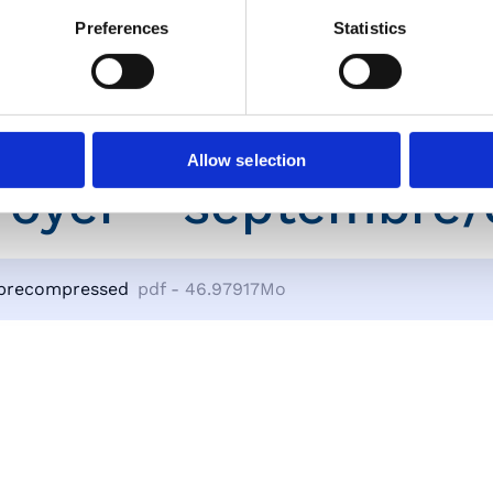
Preferences
Statistics
toujours rempli de bonne humeur et de découvertes
ientôt pour la suite !
Allow selection
Foyer - septembre/
brecompressed
pdf - 46.97917Mo