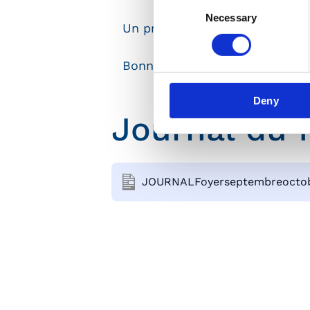
Consent
Necessary
Selection
Un programme riche et varié, 
Bonne lecture et rendez-vous b
Deny
Journal du 
JOURNALFoyerseptembreocto