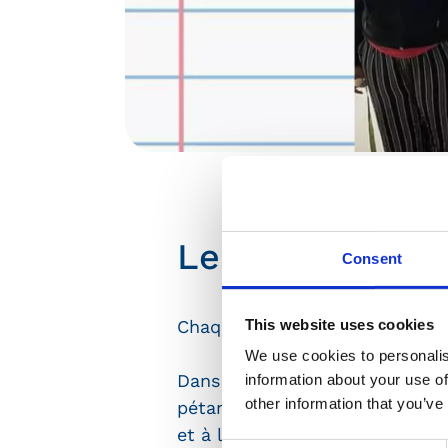
Le nouveau jou
Consent
This website uses cookies
Chaque jour au Foyer des Rosea
We use cookies to personalis
Dans ce nouveau journal, décou
information about your use of
other information that you’ve
pétanque, sorties sportives au
et à la Journée du Patrimoine 