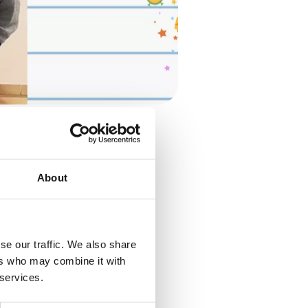
About
se our traffic. We also share
, tournois de
ers who may combine it with
 services.
ournée au Futuroscope