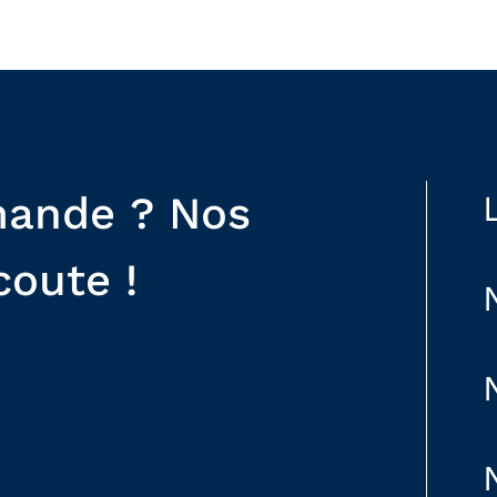
mande ? Nos
coute !