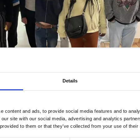
rnal du Foyer
Details
ux est une nouvelle aventure à partager.
e content and ads, to provide social media features and to analy
vrez un aperçu de leur quotidien : séances de yoga
 our site with our social media, advertising and analytics partn
 provided to them or that they’ve collected from your use of their
 Trampoline Park et au bowling, sans oublier une j
au château de Sillery.